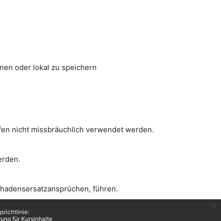
nen oder lokal zu speichern
fen nicht missbräuchlich verwendet werden.
erden.
hadensersatzansprüchen, führen.
x
richtlinie:
ng für Kursinhalte